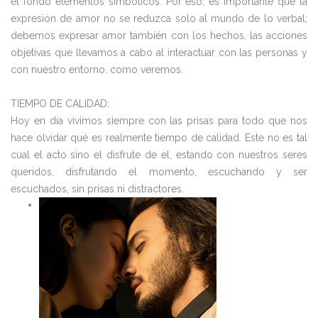
el fondo elementos simbólicos. Por eso, es importante que la
expresión de amor no se reduzca solo al mundo de lo verbal;
debemos expresar amor también con los hechos, las acciones
objetivas que llevamos a cabo al interactuar con las personas y
con nuestro entorno, como veremos.
TIEMPO DE CALIDAD:
Hoy en día vivimos siempre con las prisas para todo que nos
hace olvidar qué es realmente tiempo de calidad. Este no es tal
cual el acto sino el disfrute de el, estando con nuestros seres
queridos, disfrutando el momento, escuchando y ser
escuchados, sin prisas ni distractores.