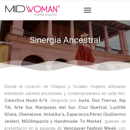
Sinergia Ancestral
Desde el corazón de Chiapas y Yucatán, mujeres artesanas
entrelazan saberes ancestrales y contemporáneos en cada hilo.
Colectiva Nudo 6/6
, integrada por
Juxta, Dos Tierras, Kip
Tik, Arte Sur, Mariposas del Sur, Cruz Quetzal, Luchtik
Sitalá, Chenalove, Antalika'a, Esperanza Pérez (Guillermo
Jester), NGOimpacto y Handmade To Market
, quienes se
presentaron en la pasarela de
Vancouver Fashion Week
, con