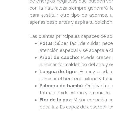
de energías negativas que pueden veni
con la naturaleza siempre generará fe
para sustituir otro tipo de adornos, 
apenas despiertes y aspira tu colchón,
Las plantas principales capaces de sob
Potus:
Súper fácil de cuidar, nece
atención especial y se adapta a cl
Árbol de caucho:
Puede crecer m
eliminar formaldehído del aire y
Lengua de tigre:
Es muy usada en
eliminar el benceno, xileno y tolu
Palmera de bambú:
Originaria d
formaldehído, xileno y amoníaco.
Flor de la paz:
Mejor conocida 
poca luz. Es capaz de absorber lo