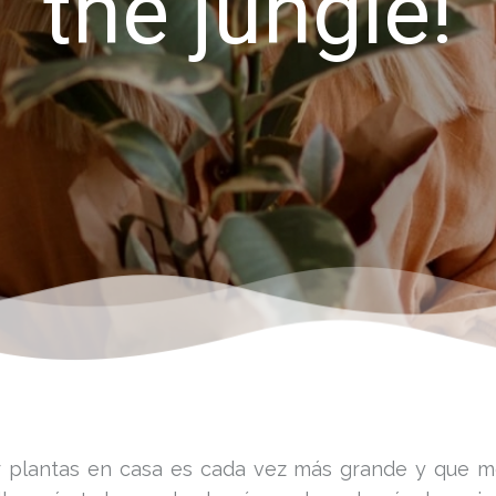
the jungle!
r plantas en casa es cada vez más grande y que mej