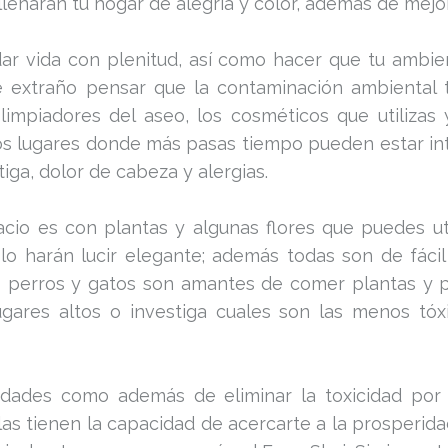
enarán tu hogar de alegría y color, además de mejora
ar vida con plenitud, así como hacer que tu ambi
ce extraño pensar que la contaminación ambiental 
impiadores del aseo, los cosméticos que utilizas
os lugares donde más pasas tiempo pueden estar i
tiga, dolor de cabeza y alergias.
io es con plantas y algunas flores que puedes util
 lo harán lucir elegante; además todas son de fácil 
 perros y gatos son amantes de comer plantas y pu
ugares altos o investiga cuales son las menos tó
lidades como además de eliminar la toxicidad por 
as tienen la capacidad de acercarte a la prosperidad,