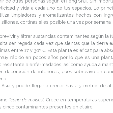
r de otras personas según el Feng Shui. Sin importar
licidad y vida a cada uno de tus espacios. Lo princi
utiliza limpiadores y aromatizantes hechos con ing
 sillones, cortinas si es posible una vez por semana.
revivir y filtrar sustancias contaminantes según la 
sita ser regada cada vez que sientas que la tierra e
imas entre 17 y 30º C. Esta planta es eficaz para ab
uy rápido en pocos años por lo que es una planta 
 es resistente a enfermedades, así como ayuda a man
 decoración de interiores, pues sobrevive en con
eno.
e Asia y puede llegar a crecer hasta 3 metros de alt
como
“cuna de moisés”.
Crece en temperaturas superio
s cinco contaminantes presentes en el aire.