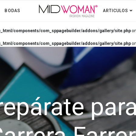
BODAS
ARTICULOS
_html/components/com_sppagebuilder/addons/gallery/site.php
on
_html/components/com_sppagebuilder/addons/gallery/site.php
on
repárate para