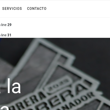
SERVICIOS
CONTACTO
 line
29
 line
31
 la