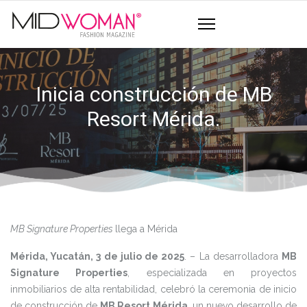
Inicia construcción de MB
Resort Mérida.
MB Signature Properties
llega a Mérida
Mérida, Yucatán, 3 de julio de 2025
. – La desarrolladora
MB
Signature Properties
, especializada en proyectos
inmobiliarios de alta rentabilidad, celebró la ceremonia de inicio
de construcción de
MB Resort Mérida
, un nuevo desarrollo de